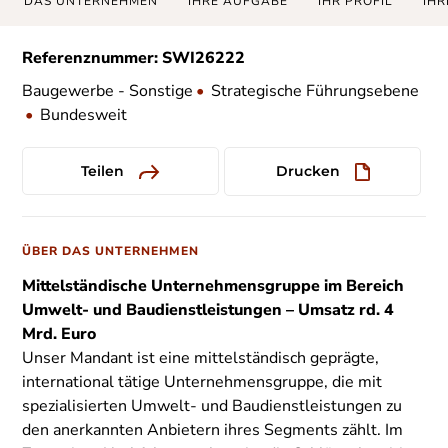
DAS UNTERNEHMEN
IHRE AUFGABE
IHR PROFIL
IHR
Referenznummer: SWI26222
Baugewerbe - Sonstige
•
Strategische Führungsebene
•
Bundesweit
Teilen
Drucken
ÜBER DAS UNTERNEHMEN
Mittelständische Unternehmensgruppe im Bereich
Umwelt- und Baudienstleistungen – Umsatz rd. 4
Mrd. Euro
Unser Mandant ist eine mittelständisch geprägte,
international tätige Unternehmensgruppe, die mit
spezialisierten Umwelt- und Baudienstleistungen zu
den anerkannten Anbietern ihres Segments zählt. Im