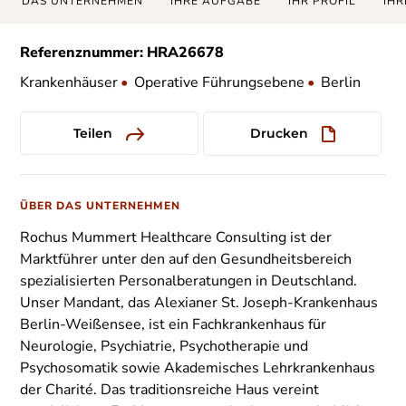
DAS UNTERNEHMEN
IHRE AUFGABE
IHR PROFIL
IHR
Referenznummer: HRA26678
Krankenhäuser
•
Operative Führungsebene
•
Berlin
Teilen
Drucken
ÜBER DAS UNTERNEHMEN
Rochus Mummert Healthcare Consulting ist der
Marktführer unter den auf den Gesundheitsbereich
spezialisierten Personalberatungen in Deutschland.
Unser Mandant, das Alexianer St. Joseph-Krankenhaus
Berlin-Weißensee, ist ein Fachkrankenhaus für
Neurologie, Psychiatrie, Psychotherapie und
Psychosomatik sowie Akademisches Lehrkrankenhaus
der Charité. Das traditionsreiche Haus vereint