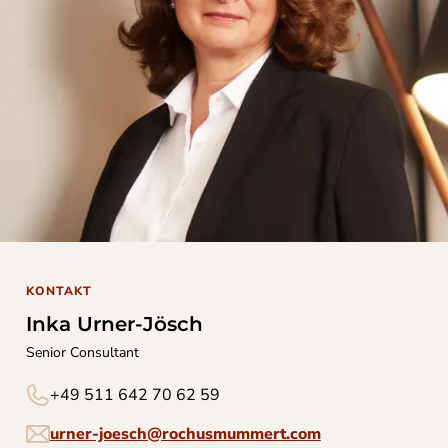
KONTAKT
Inka Urner-Jösch
Senior Consultant
+49 511 642 70 62 59
urner-joesch@rochusmummert.com