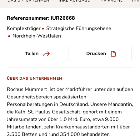
DAS UNTERNEHMEN
IHRE AUFGABE
IHR PROFIL
IHR
Referenznummer: IUR26668
Komplexträger
•
Strategische Führungsebene
•
Nordrhein-Westfalen
Teilen
Drucken
ÜBER DAS UNTERNEHMEN
Rochus Mummert ist der Marktführer unter den auf den
Gesundheitsbereich spezialisierten
Personalberatungen in Deutschland. Unsere Mandantin,
die Kath. St. Paulus Gesellschaft, gehört mit einem
Jahresumsatz von über 1,0 Mrd. Euro, etwa 9.000
Mitarbeitenden, zehn Krankenhausstandorten mit über
2.500 Betten und rund 354.000 behandelten