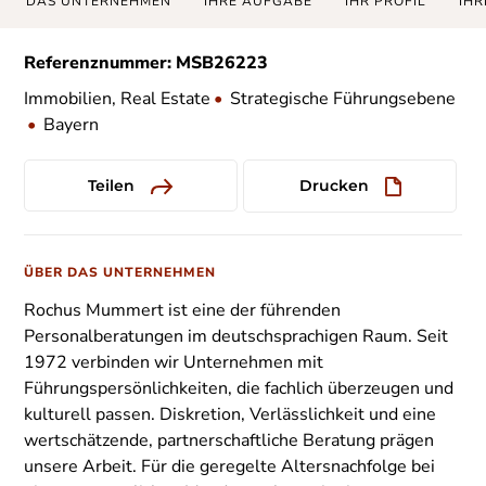
DAS UNTERNEHMEN
IHRE AUFGABE
IHR PROFIL
IHR
Referenznummer: MSB26223
Immobilien, Real Estate
•
Strategische Führungsebene
•
Bayern
Teilen
Drucken
ÜBER DAS UNTERNEHMEN
Rochus Mummert ist eine der führenden
Personalberatungen im deutschsprachigen Raum. Seit
1972 verbinden wir Unternehmen mit
Führungspersönlichkeiten, die fachlich überzeugen und
kulturell passen. Diskretion, Verlässlichkeit und eine
wertschätzende, partnerschaftliche Beratung prägen
unsere Arbeit. Für die geregelte Altersnachfolge bei