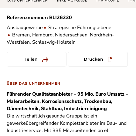
DAS UNTERNEHMEN
IHRE AUFGABE
IHR PROFIL
IHR
Referenznummer: BLI26230
Ausbaugewerbe
•
Strategische Führungsebene
•
Bremen, Hamburg, Niedersachsen, Nordrhein-
Westfalen, Schleswig-Holstein
Teilen
Drucken
ÜBER DAS UNTERNEHMEN
Führender Qualitätsanbieter – 95 Mio. Euro Umsatz –
Malerarbeiten, Korrosionsschutz, Trockenbau,
Dämmtechnik, Stahlbau, Industriereinigung
Die wirtschaftlich gesunde Gruppe ist ein
gewerkeübergreifender Komplettanbieter im Bau- und
Industrieservice. Mit 335 Mitarbeitenden an elf