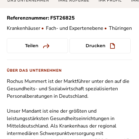
DAS UNTERNEHMEN
IHRE AUFGABE
IHR PROFIL
IHR
Referenznummer: FST26825
Krankenhäuser
•
Fach- und Expertenebene
•
Thüringen
Teilen
Drucken
ÜBER DAS UNTERNEHMEN
Rochus Mummert ist der Marktführer unter den auf die
Gesundheits- und Sozialwirtschaft spezialisierten
Personalberatungen in Deutschland.
Unser Mandant ist eine der größten und
leistungsstärksten Gesundheitseinrichtungen in
Mitteldeutschland. Als Krankenhaus der regional
intermediären Schwerpunktversorgung mit