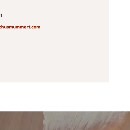
51
ochusmummert.com