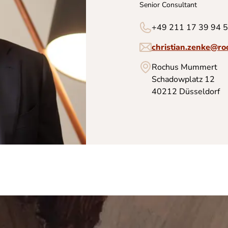
Senior Consultant
+49 211 17 39 94 
christian.zenke@r
Rochus Mummert
Schadowplatz 12
40212 Düsseldorf